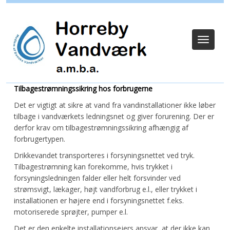
Log ind
Toggle
navigat
Tilbagestrømningssikring hos forbrugerne
Det er vigtigt at sikre at vand fra vandinstallationer ikke løber
tilbage i vandværkets ledningsnet og giver forurening. Der er
derfor krav om tilbagestrømningssikring afhængig af
forbrugertypen.
Drikkevandet transporteres i forsyningsnettet ved tryk.
Tilbagestrømning kan forekomme, hvis trykket i
forsyningsledningen falder eller helt forsvinder ved
strømsvigt, lækager, højt vandforbrug e.l., eller trykket i
installationen er højere end i forsyningsnettet f.eks.
motoriserede sprøjter, pumper e.l.
Det er den enkelte installationsejers ansvar, at der ikke kan