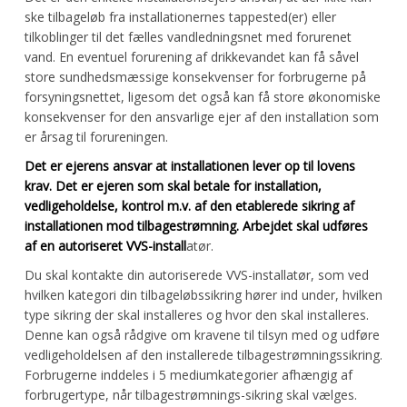
ske tilbageløb fra installationernes tappested(er) eller
tilkoblinger til det fælles vandledningsnet med forurenet
vand. En eventuel forurening af drikkevandet kan få såvel
store sundhedsmæssige konsekvenser for forbrugerne på
forsyningsnettet, ligesom det også kan få store økonomiske
konsekvenser for den ansvarlige ejer af den installation som
er årsag til forureningen.
Det er ejerens ansvar at installationen lever op til lovens
krav. Det er ejeren som skal betale for installation,
vedligeholdelse, kontrol m.v. af den etablerede sikring af
installationen mod tilbagestrømning. Arbejdet skal udføres
af en autoriseret VVS-install
atør.
Du skal kontakte din autoriserede VVS-installatør, som ved
hvilken kategori din tilbageløbssikring hører ind under, hvilken
type sikring der skal installeres og hvor den skal installeres.
Denne kan også rådgive om kravene til tilsyn med og udføre
vedligeholdelsen af den installerede tilbagestrømningssikring.
Forbrugerne inddeles i 5 mediumkategorier afhængig af
forbrugertype, når tilbagestrømnings-sikring skal vælges.